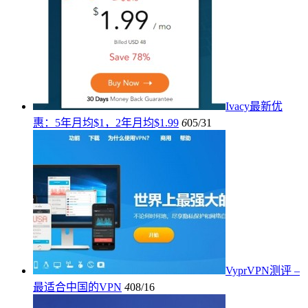
Ivacy最新优
惠：5年月均$1，2年月均$1.99
6
05/31
VyprVPN测评 –
最适合中国的VPN
4
08/16