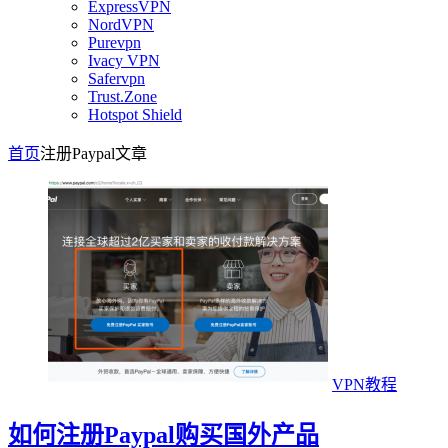
ExpressVPN
NordVPN
Purevpn
Ivacy VPN
Safervpn
Trust.Zone
Hotspot Shield
首页
注册Paypal
文章
VPN教程
如何注册Paypal购买国外产品