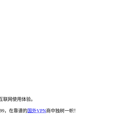
互联网使用体验。
99，在靠谱的
国外VPN
商中独树一帜！