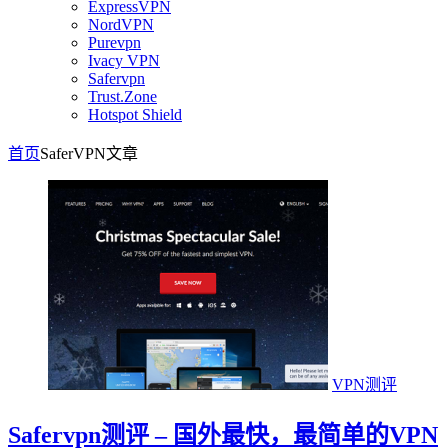
ExpressVPN
NordVPN
Purevpn
Ivacy VPN
Safervpn
Trust.Zone
Hotspot Shield
首页
SaferVPN
文章
VPN测评
Safervpn测评 – 国外最快，最简单的VPN