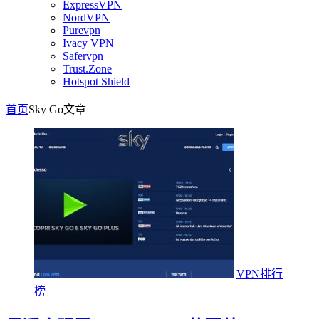
ExpressVPN
NordVPN
Purevpn
Ivacy VPN
Safervpn
Trust.Zone
Hotspot Shield
首页
Sky Go
文章
VPN排行
榜