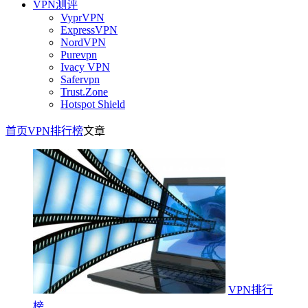
VPN测评
VyprVPN
ExpressVPN
NordVPN
Purevpn
Ivacy VPN
Safervpn
Trust.Zone
Hotspot Shield
首页
VPN排行榜
文章
VPN排行
榜