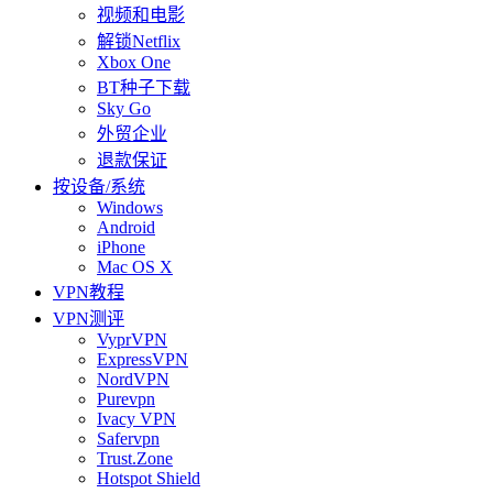
视频和电影
解锁Netflix
Xbox One
BT种子下载
Sky Go
外贸企业
退款保证
按设备/系统
Windows
Android
iPhone
Mac OS X
VPN教程
VPN测评
VyprVPN
ExpressVPN
NordVPN
Purevpn
Ivacy VPN
Safervpn
Trust.Zone
Hotspot Shield