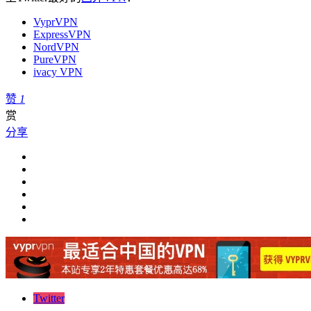
VyprVPN
ExpressVPN
NordVPN
PureVPN
ivacy VPN
赞
1
赏
分享
Twitter