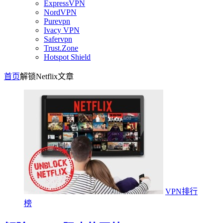
ExpressVPN
NordVPN
Purevpn
Ivacy VPN
Safervpn
Trust.Zone
Hotspot Shield
首页
解锁Netflix
文章
VPN排行
榜