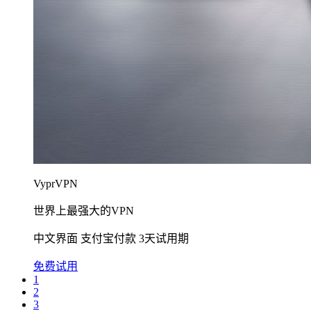
ExpressVPN
VyprVPN
Ivacy VPN
世界上用户最多的VPN
世界上最强大的VPN
NordVPN
最先进的VPN服务商
技术强大 支付宝付款 30天退款保证
中文界面 支付宝付款 3天试用期
性能强大的国外VPN
购买2年计划可节省83％ 7天退款保证
前往了解
免费试用
支付宝、微信付款，最低月均$2.99(大约20元)，30天退
开始使用
前往了解
1